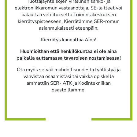
Tuottajayhteisöjen virallinen sähkö- ja
elektroniikkaromun vastaanottaja. SE-laitteet voi
palauttaa veloituksetta Toimintakeskuksen
kierrätyspisteeseen. Kierrätämme SER-romun
asianmukaisesti eteenpäin.
Kierrätys kannattaa Aina!
Huomioithan että henkilökuntaa ei ole aina
paikalla auttamassa tavaroisen nostamisessa!
Ota myös selvää mahdollisuudesta työllistyä ja
vahvistaa osaamistasi tai vaikka opiskella
ammattiin SER- ATK ja Kodintekniikan
osastoillamme!