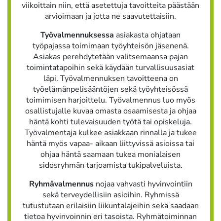
viikoittain niin, että asetettuja tavoitteita päästään
arvioimaan ja jotta ne saavutettaisiin.
Työvalmennuksessa
asiakasta ohjataan
työpajassa toimimaan työyhteisön jäsenenä.
Asiakas perehdytetään valitsemaansa pajan
toimintatapoihin sekä käydään turvallisuusasiat
läpi. Työvalmennuksen tavoitteena on
työelämänpelisääntöjen sekä työyhteisössä
toimimisen harjoittelu. Työvalmennus luo myös
osallistujalle kuvaa omasta osaamisesta ja ohjaa
häntä kohti tulevaisuuden työtä tai opiskeluja.
Työvalmentaja kulkee asiakkaan rinnalla ja tukee
häntä myös vapaa- aikaan liittyvissä asioissa tai
ohjaa häntä saamaan tukea monialaisen
sidosryhmän tarjoamista tukipalveluista.
Ryhmävalmennus
nojaa vahvasti hyvinvointiin
sekä terveydellisiin asioihin. Ryhmissä
tutustutaan erilaisiin liikuntalajeihin sekä saadaan
tietoa hyvinvoinnin eri tasoista. Ryhmätoiminnan