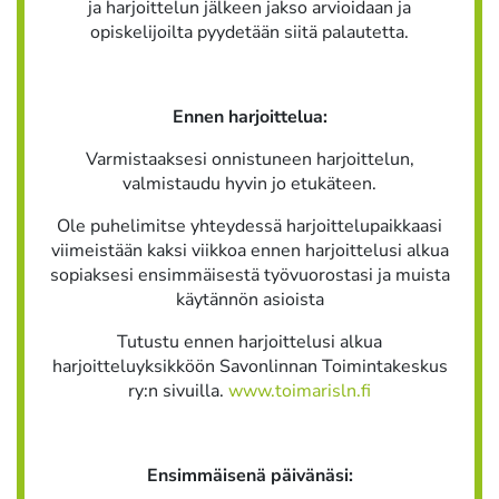
ja harjoittelun jälkeen jakso arvioidaan ja
opiskelijoilta pyydetään siitä palautetta.
Ennen harjoittelua:
Varmistaaksesi onnistuneen harjoittelun,
valmistaudu hyvin jo etukäteen.
Ole puhelimitse yhteydessä harjoittelupaikkaasi
viimeistään kaksi viikkoa ennen harjoittelusi alkua
sopiaksesi ensimmäisestä työvuorostasi ja muista
käytännön asioista
Tutustu ennen harjoittelusi alkua
harjoitteluyksikköön Savonlinnan Toimintakeskus
ry:n sivuilla.
www.toimarisln.fi
Ensimmäisenä päivänäsi: