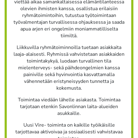
viettää aikaa samankaltaisessa elämäntilanteessa
olevien ihmisten kanssa, osallistua erilaisiin
ryhmätoimintoihin, tutustua työtoimintaan
työvalmentajan turvallisessa ohjauksessa ja saada
apua arjen eri ongelmiin moniammatilliselta
tiimiltä.
Liikkuvilla ryhmätoiminnoilla tuetaan asiakkaita
laaja-alaisesti. Ryhmissä vahvistetaan asiakkaiden
toimintakykyä, luodaan turvallinen tila
mielenterveys- sekä päihdeongelmien kanssa
painiville sekä hyvinvointia kasvattamalla
vähennetään eristyneisyyden tunnetta ja
kokemusta.
Toimintaa viedään lähelle asiakasta. Toimintaa
tarjotaan etenkin Savonlinnan laita-alueiden
asukkaille.
Uusi Vire- toiminta on kaikille työikäisille
tarjottavaa aktivoivaa ja sosiaalisesti vahvistavaa