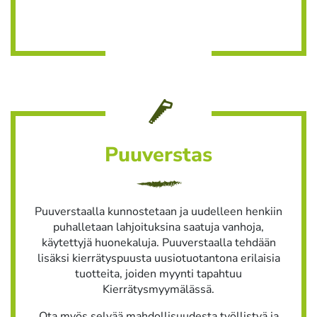
Puuverstas
Puuverstaalla kunnostetaan ja uudelleen henkiin
puhalletaan lahjoituksina saatuja vanhoja,
käytettyjä huonekaluja. Puuverstaalla tehdään
lisäksi kierrätyspuusta uusiotuotantona erilaisia
tuotteita, joiden myynti tapahtuu
Kierrätysmyymälässä.
Ota myös selvää mahdollisuudesta työllistyä ja