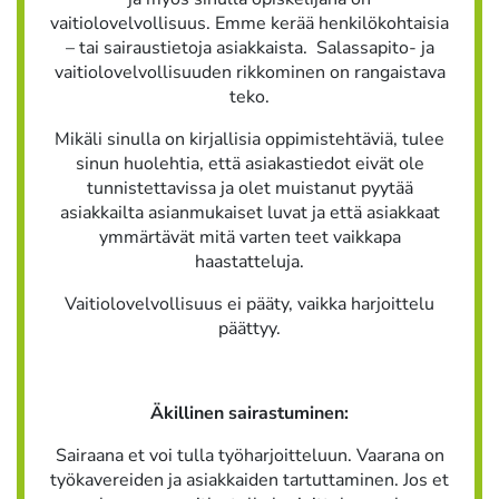
vaitiolovelvollisuus. Emme kerää henkilökohtaisia
– tai sairaustietoja asiakkaista. Salassapito- ja
vaitiolovelvollisuuden rikkominen on rangaistava
teko.
Mikäli sinulla on kirjallisia oppimistehtäviä, tulee
sinun huolehtia, että asiakastiedot eivät ole
tunnistettavissa ja olet muistanut pyytää
asiakkailta asianmukaiset luvat ja että asiakkaat
ymmärtävät mitä varten teet vaikkapa
haastatteluja.
Vaitiolovelvollisuus ei pääty, vaikka harjoittelu
päättyy.
Äkillinen sairastuminen:
Sairaana et voi tulla työharjoitteluun. Vaarana on
työkavereiden ja asiakkaiden tartuttaminen. Jos et