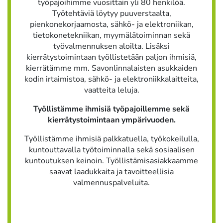
työpajoihimme vuosittain yli 80 henkilöä.
Työtehtäviä löytyy puuverstaalta,
pienkonekorjaamosta, sähkö- ja elektroniikan,
tietokonetekniikan, myymälätoiminnan sekä
työvalmennuksen aloilta. Lisäksi
kierrätystoimintaan työllistetään paljon ihmisiä,
kierrätämme mm. Savonlinnalaisten asukkaiden
kodin irtaimistoa, sähkö- ja elektroniikkalaitteita,
vaatteita leluja.
Työllistämme ihmisiä työpajoillemme sekä
kierrätystoimintaan ympärivuoden.
Työllistämme ihmisiä palkkatuella, työkokeilulla,
kuntouttavalla työtoiminnalla sekä sosiaalisen
kuntoutuksen keinoin. Työllistämisasiakkaamme
saavat laadukkaita ja tavoitteellisia
valmennuspalveluita.