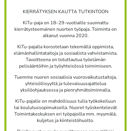
KIERRÄTYKSEN KAUTTA TUTKINTOON
KiTu-paja on 18–29-vuotiaille suunnattu
kierrätysteemainen nuorten työpaja. Toiminta on
alkanut vuonna 2020.
KiTu-pajalla korostetaan tekemällä oppimista,
elämänhallintataitoja ja sosiaalista vahvistamista.
Tavoitteena on totuttautua työelämän
pelisääntöihin ja työyhteisössä toimimiseen.
Tuemme nuoren sosiaalisia vuorovaikutustaitoja,
yhteisöllisyyttä ja tulevaisuusajattelua
yksilöohjauksessa ja pienryhmätoiminnalla.
KiTu-pajalle on mahdollisuus tulla työkokeiluun
tai koulutussopimuksella. Nuoret työskentelevät
Toimintakeskuksen eri työpajoilla mm. myymälä,
kuljetus ja kiinteistöhuolto.