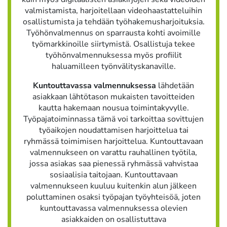
valmistamista, harjoitellaan videohaastatteluihin
osallistumista ja tehdään työhakemusharjoituksia.
Työhönvalmennus on sparrausta kohti avoimille
työmarkkinoille siirtymistä. Osallistuja tekee
työhönvalmennuksessa myös profiilit
haluamilleen työnvälityskanaville.
Kuntouttavassa valmennuksessa
lähdetään
asiakkaan lähtötason mukaisten tavoitteiden
kautta hakemaan nousua toimintakyvylle.
Työpajatoiminnassa tämä voi tarkoittaa sovittujen
työaikojen noudattamisen harjoittelua tai
ryhmässä toimimisen harjoittelua. Kuntouttavaan
valmennukseen on varattu rauhallinen työtila,
jossa asiakas saa pienessä ryhmässä vahvistaa
sosiaalisia taitojaan. Kuntouttavaan
valmennukseen kuuluu kuitenkin alun jälkeen
poluttaminen osaksi työpajan työyhteisöä, joten
kuntouttavassa valmennuksessa olevien
asiakkaiden on osallistuttava