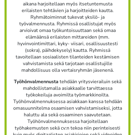
aikana harjoitellaan myös itsetuntemusta
erilaisten tehtävien ja harjoitteiden kautta.
Ryhmätoiminnat tukevat yksilö- ja
työvalmennusta. Ryhmissä osallistujat myös
arvioivat omaa työkuntoisuuttaan sekä omaa
elämäänsä erilaisten mittareiden (mm.
hyvinvointimittari, kyky- viisari, osallisuustesti
(sokra), päihdekysely) kautta. Ryhmissä
tavoitellaan sosiaalisten tilanteiden kestämisen
vahvistamista sekä tarjotaan osallistujille
mahdollisuus olla vertaisryhmän jäsenenä.
Työhönvalmennusta
tehdään yritysvierailuin sekä
mahdollistamalla asiakkaalle tarvittaessa
työkokeiluja avoimilta työmarkkinoilta.
Työhönvalmennuksessa asiakkaan kanssa tehdään
omasuunnitelma osaamisen vahvistamiseksi, jotta
haluttu ala sekä osaaminen saavutetaan.
Työhönvalmennuksessa harjoitellaan
työhakemusten sekä cv:n tekoa niin perinteisesti
kuin myös digitaalisten asiakirjojen sekä videoiden