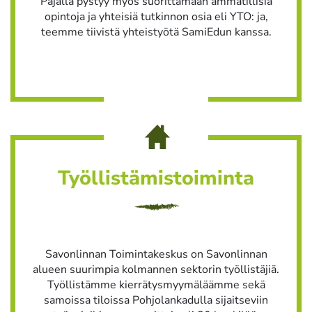
Pajalla pystyy myös suorittamaan ammatillisia
opintoja ja yhteisiä tutkinnon osia eli YTO: ja,
teemme tiivistä yhteistyötä SamiEdun kanssa.
Työllistämistoiminta
Savonlinnan Toimintakeskus on Savonlinnan
alueen suurimpia kolmannen sektorin työllistäjiä.
Työllistämme kierrätysmyymäläämme sekä
samoissa tiloissa Pohjolankadulla sijaitseviin