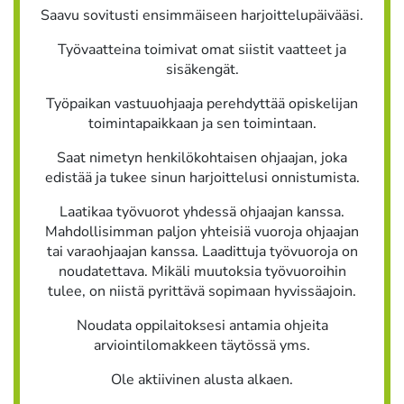
Saavu sovitusti ensimmäiseen harjoittelupäivääsi.
Työvaatteina toimivat omat siistit vaatteet ja
sisäkengät.
Työpaikan vastuuohjaaja perehdyttää opiskelijan
toimintapaikkaan ja sen toimintaan.
Saat nimetyn henkilökohtaisen ohjaajan, joka
edistää ja tukee sinun harjoittelusi onnistumista.
Laatikaa työvuorot yhdessä ohjaajan kanssa.
Mahdollisimman paljon yhteisiä vuoroja ohjaajan
tai varaohjaajan kanssa. Laadittuja työvuoroja on
noudatettava. Mikäli muutoksia työvuoroihin
tulee, on niistä pyrittävä sopimaan hyvissäajoin.
Noudata oppilaitoksesi antamia ohjeita
arviointilomakkeen täytössä yms.
Ole aktiivinen alusta alkaen.