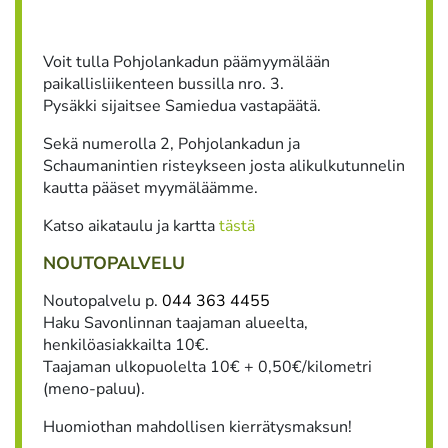
Voit tulla Pohjolankadun päämyymälään
paikallisliikenteen bussilla nro. 3.
Pysäkki sijaitsee Samiedua vastapäätä.
Sekä numerolla 2, Pohjolankadun ja
Schaumanintien risteykseen josta alikulkutunnelin
kautta pääset myymäläämme.
Katso aikataulu ja kartta
tästä
NOUTOPALVELU
Noutopalvelu p.
044 363 4455
Haku Savonlinnan taajaman alueelta,
henkilöasiakkailta 10€.
Taajaman ulkopuolelta 10€ + 0,50€/kilometri
(meno-paluu).
Huomiothan mahdollisen kierrätysmaksun!